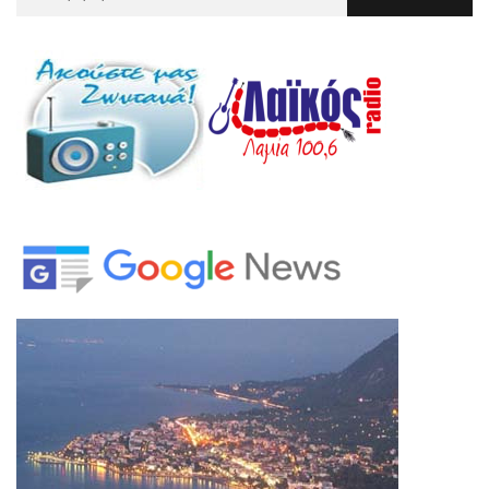
Για
: