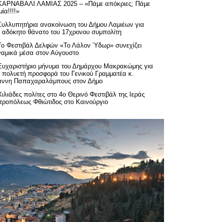
ΚΑΡΝΑΒΑΛΙ ΛΑΜΙΑΣ 2025 – «Πάμε απόκριες; Πάμε
ία!!!!»
Συλλυπητήρια ανακοίνωση του Δήμου Λαμιέων για
ν αδόκητο θάνατο του 17χρονου συμπολίτη
Το Φεστιβάλ Δελφών «Το Λάλον Ύδωρ» συνεχίζει
ναμικά μέσα στον Αύγουστο
Ευχαριστήριo μήνυμα του Δημάρχου Μακρακώμης για
ν πολυετή προσφορά του Γενικού Γραμματέα κ.
άννη Παπαχαραλάμπους στον Δήμο
Χιλιάδες πολίτες στο 4ο Θερινό Φεστιβάλ της Ιεράς
τροπόλεως Φθιώτιδος στο Καινούργιο