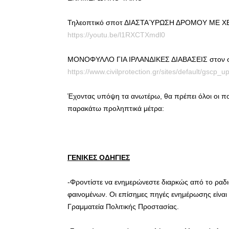
Τηλεοπτικό σποτ ΔΙΑΣΤΑΎΡΩΣΗ ΔΡΟΜΟΥ ΜΕ ΧΕ
https://youtu.be/l1RXCTXmdl0
ΜΟΝΟΦΥΛΛΟ ΓΙΑ ΙΡΛΑΝΔΙΚΕΣ ΔΙΑΒΑΣΕΙΣ στον σ
https://www.civilprotection.gr/sites/default/gscp_
Έχοντας υπόψη τα ανωτέρω, θα πρέπει όλοι οι π
παρακάτω προληπτικά μέτρα:
ΓΕΝΙΚΕΣ ΟΔΗΓΙΕΣ
-Φροντίστε να ενημερώνεστε διαρκώς από το ραδιό
φαινομένων. Οι επίσημες πηγές ενημέρωσης είναι 
Γραμματεία Πολιτικής Προστασίας.