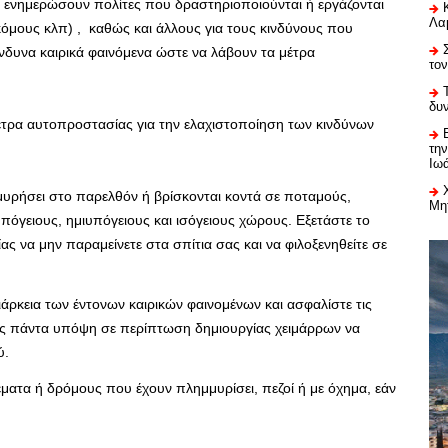
να ενημερώσουν πολίτες που δραστηριοποιούνται ή εργάζονται
Λαμ
κόμους κλπ) , καθώς και άλλους για τους κινδύνους που
δυνα καιρικά φαινόμενα ώστε να λάβουν τα μέτρα
το
δυ
τρα αυτοπροστασίας για την ελαχιστοποίηση των κινδύνων
τη
Ιω
μυρήσει στο παρελθόν ή βρίσκονται κοντά σε ποταμούς,
Μη
υπόγειους, ημιυπόγειους και ισόγειους χώρους. Εξετάστε το
ας να μην παραμείνετε στα σπίτια σας και να φιλοξενηθείτε σε
ιάρκεια των έντονων καιρικών φαινομένων και ασφαλίστε τις
ας πάντα υπόψη σε περίπτωση δημιουργίας χειμάρρων να
ύ.
έματα ή δρόμους που έχουν πλημμυρίσει, πεζοί ή με όχημα, εάν