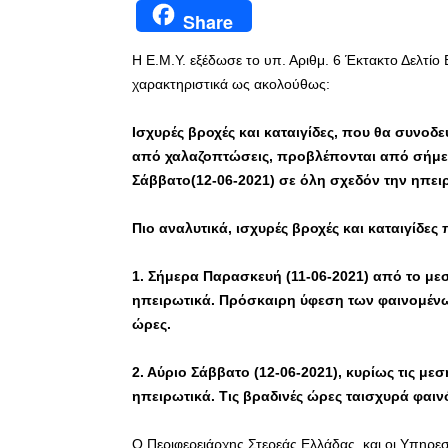
Share
Η Ε.Μ.Υ. εξέδωσε το υπ. Αριθμ. 6 Έκτακτο Δελτίο
χαρακτηριστικά ως ακολούθως:
Ισχυρές βροχές και καταιγίδες, που θα συνο
από χαλαζοπτώσεις, προβλέπονται από σήμερ
Σάββατο(12-06-2021) σε όλη σχεδόν την ηπει
Πιο αναλυτικά, ισχυρές βροχές και καταιγίδες
1
. Σήμερα Παρασκευή (11-06-2021) από το με
ηπειρωτικά
. Πρόσκαιρη ύφεση των φαινομένων
ώρες.
2.
Αύριο Σάββατο (12-06-2021), κυρίως τις με
ηπειρωτικά
. Τις βραδινές ώρες ταισχυρά φαι
Ο Περιφερειάρχης Στερεάς Ελλάδας και οι Υπηρεσί