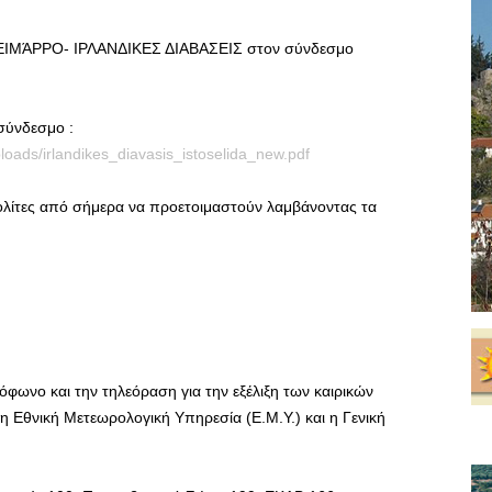
ΙΜΆΡΡΟ- ΙΡΛΑΝΔΙΚΕΣ ΔΙΑΒΑΣΕΙΣ στον σύνδεσμο
ύνδεσμο :
uploads/irlandikes_diavasis_istoselida_new.pdf
ολίτες από σήμερα να προετοιμαστούν λαμβάνοντας τα
φωνο και την τηλεόραση για την εξέλιξη των καιρικών
η Εθνική Μετεωρολογική Υπηρεσία (Ε.Μ.Υ.) και η Γενική