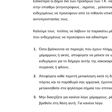
Ειδικότερα οι Δήμοι δια των Προέδρων των Τ.Κ. 
στην ύπαιθρο (κτηνοτρόφους , αγρότες , μελισσο
ενδεχομένως να προκύψουν από τα πιθανόν επικίν
αυτοπροστασίας τους .
Καλούμε τους πολίτες να λάβουν τα παρακάτω μέ
που ενδεχομένως να προκύψουν και ειδικότερα :
Όσοι βρίσκονται σε περιοχές που έχουν πλημ
χείμαρρους ή ακτές, αποφύγετε να μείνετε σε 
ενδεχόμενο για το διήμερο αυτής της κακοκαιρί
συγγενείς ή φίλους.
Αποφύγετε κάθε περιττή μετακίνηση κατά τη δ
πόρτες και τα παράθυρά σας ερμητικά, έχοντ
μετακινηθείτε στα ψηλότερα σημεία του σπιτιο
Μην διασχίζετε για κανένα λόγο χείμαρρους, ρ
βρεθείτε στη θέση αυτή. Για κανένα λόγο.