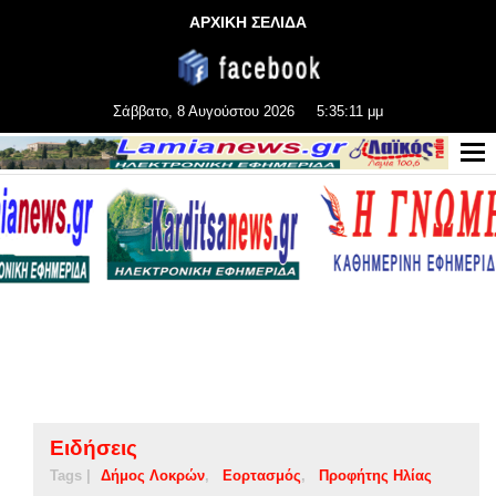
ΑΡΧΙΚΗ ΣΕΛΙΔΑ
Σάββατο, 8 Αυγούστου 2026
5:35:11 μμ
Ειδήσεις
Tags |
Δήμος Λοκρών
Εορτασμός
Προφήτης Ηλίας