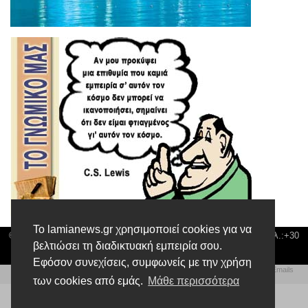
Το lamianews.gr χρησιμοποιεί cookies για να
© Lamia News | Διεύθυνση: Καποδιστρίου 3 ΤΚ-35132 ΛΑΜΙΑ | Τηλ.:+30
βελτιώσει τη διαδικτυακή εμπειρία σου.
22310 24300 |
news@lamianews.gr
Εφόσον συνεχίσεις, συμφωνείς με την χρήση
Πολιτική απορρήτου
|
Αίτηση Διαχείρισης Προσωπικών Δεδομένων
|
Πολιτική Emails
Δημιουργία της Ιστοσελίδας by
Web Technical Team
των cookies από εμάς.
Μάθε περισσότερα