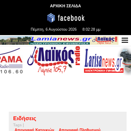
ΑΡΧΙΚΗ ΣΕΛΙΔΑ
Πέμπτη, 6 Αυγούστου 2026
8:02:29 μμ
Ειδήσεις
Tags |
Απογραφή Κατοικιών
Απογραφή Πληθυσμού