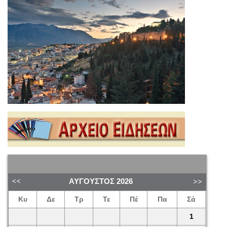
ΑΎΓΟΥΣΤΟΣ
2026
Κυ
Δε
Τρ
Τε
Πέ
Πα
Σά
1