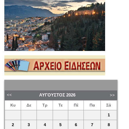
ΑΎΓΟΥΣΤΟΣ
2026
Κυ
Δε
Τρ
Τε
Πέ
Πα
Σά
1
2
3
4
5
6
7
8