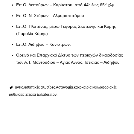
ο
ο
Επ.Ο. Λεπούρων – Καρύστου, από 44
έως 65
χλμ.
Επ.Ο. Ν. Στύρων – Αλμυροποτάμου.
Επ.Ο. Πλατάνας, μέσω Γέφυρας Σκοτεινής και Κύμης
(Παραλία Κύμης).
Επ.Ο. Αιδηψού – Κονιστρών.
Ορεινό και Επαρχιακό Δίκτυο των περιοχών δικαιοδοσίας
των Α.Τ. Μαντουδίου – Αγίας Άννας, Ιστιαίας – Αιδηψού
αντιολισθητικές αλυσίδες
Αστυνομία
κακοκαιρία
κυκλοφοριακές
ρυθμίσεις
Στερεά Ελλάδα
χιόνι