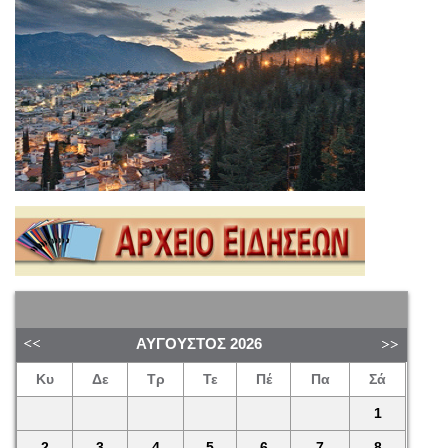
ΑΎΓΟΥΣΤΟΣ
2026
Κυ
Δε
Τρ
Τε
Πέ
Πα
Σά
1
2
3
4
5
6
7
8