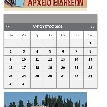
ΑΎΓΟΥΣΤΟΣ
2026
Κυ
Δε
Τρ
Τε
Πέ
Πα
Σά
1
2
3
4
5
6
7
8
9
10
11
12
13
14
15
16
17
18
19
20
21
22
23
24
25
26
27
28
29
30
31