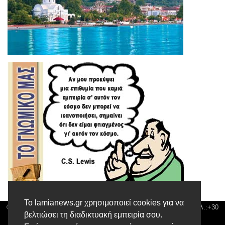
Το lamianews.gr χρησιμοποιεί cookies για να
© Lamia News | Διεύθυνση: Καποδιστρίου 3 ΤΚ-35132 ΛΑΜΙΑ | Τηλ.:+30
βελτιώσει τη διαδικτυακή εμπειρία σου.
22310 24300 |
news@lamianews.gr