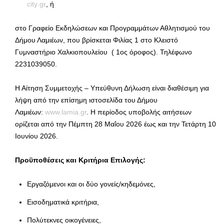
city
.
gr
, ή
στο Γραφείο Εκδηλώσεων και Προγραμμάτων Αθλητισμού του
Δήμου Λαμιέων, που βρίσκεται Φιλίας 1 στο Κλειστό
Γυμναστήριο Χαλκιοπουλείου ( 1ος όροφος). Τηλέφωνο
2231039050.
Η Αίτηση Συμμετοχής – Υπεύθυνη Δήλωση είναι διαθέσιμη για
λήψη από την επίσημη ιστοσελίδα του Δήμου
Λαμιέων:
www.lamia.gr
. Η περίοδος υποβολής αιτήσεων
ορίζεται από την Πέμπτη 28 Μαΐου 2026 έως και την Τετάρτη 10
Ιουνίου 2026.
Προϋποθέσεις και Κριτήρια Επιλογής:
Εργαζόμενοι και οι δύο γονείς/κηδεμόνες,
Εισοδηματικά κριτήρια,
Πολύτεκνες οικογένειες,