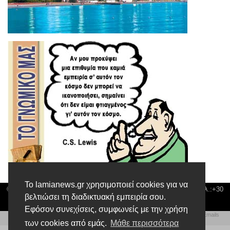
Το lamianews.gr χρησιμοποιεί cookies για να
© Lamia News | Διεύθυνση: Καποδιστρίου 3 ΤΚ-35132 ΛΑΜΙΑ | Τηλ.:+30
βελτιώσει τη διαδικτυακή εμπειρία σου.
22310 24300 |
news@lamianews.gr
Εφόσον συνεχίσεις, συμφωνείς με την χρήση
Πολιτική απορρήτου
|
Αίτηση Διαχείρισης Προσωπικών Δεδομένων
|
Πολιτική Emails
Δημιουργία της Ιστοσελίδας by
Web Technical Team
των cookies από εμάς.
Μάθε περισσότερα