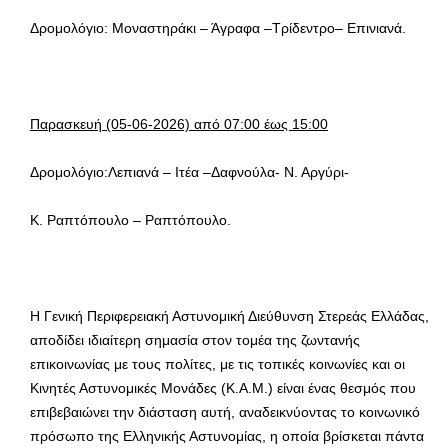
Δρομολόγιο: Μοναστηράκι – Άγραφα –Τρίδεντρο– Επινιανά.
Παρασκευή
(05-06-2026) από 07:00 έως 15:00
Δρομολόγιο:Λεπιανά – Ιτέα –Δαφνούλα- Ν. Αργύρι-
Κ. Ραπτόπουλο – Ραπτόπουλο.
Η Γενική Περιφερειακή Αστυνομική Διεύθυνση Στερεάς Ελλάδας,
αποδίδει ιδιαίτερη σημασία στον τομέα της ζωντανής
επικοινωνίας με τους πολίτες, με τις τοπικές κοινωνίες και οι
Κινητές Αστυνομικές Μονάδες (Κ.Α.Μ.) είναι ένας θεσμός που
επιβεβαιώνει την διάσταση αυτή, αναδεικνύοντας το κοινωνικό
πρόσωπο της Ελληνικής Αστυνομίας, η οποία βρίσκεται πάντα