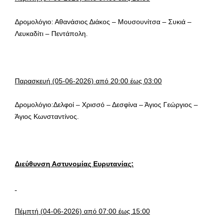
Δρομολόγιο: Αθανάσιος Διάκος – Μουσουνίτσα – Συκιά –
Λευκαδίτι – Πεντάπολη.
Παρασκευή
(05-06-2026) από 20:00 έως 03:00
Δρομολόγιο:Δελφοί – Χρισσό – Δεσφίνα – Άγιος Γεώργιος –
Άγιος Κωνσταντίνος.
Διεύθυνση Αστυνομίας Ευρυτανίας:
Πέμπτή (
0
4-06-2026) από
07
:00 έως
15
:00