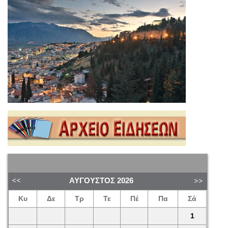
ΑΎΓΟΥΣΤΟΣ
2026
Κυ
Δε
Τρ
Τε
Πέ
Πα
Σά
1