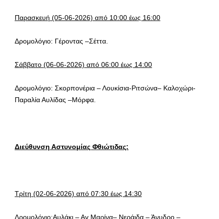
Παρασκευή
(05-06-2026) από 10:00 έως 16:00
Δρομολόγιο: Γέροντας –Σέττα.
Σάββατο (06-06-2026) από 06:00 έως 14:00
Δρομολόγιο: Σκορπονέρια – Λουκίσια-Ριτσώνα– Καλοχώρι-
Παραλία Αυλίδας –Μόρφα.
Διεύθυνση Αστυνομίας Φθιώτιδας:
Τρίτη (02-06-2026) από 07:30 έως 14:30
Δρομολόγιο:Αυλάκι – Αγ.Μαρίνα– Νεράιδα – Άνυδρο –