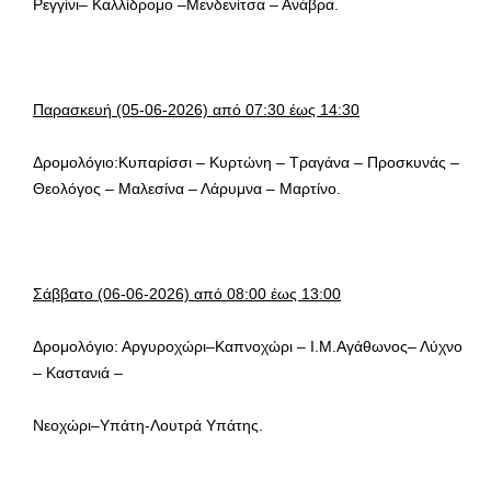
Ρεγγίνι– Καλλίδρομο –Μενδενίτσα – Ανάβρα.
Παρασκευή
(05-06-2026) από 07:30 έως 14:30
Δρομολόγιο:Κυπαρίσσι – Κυρτώνη – Τραγάνα – Προσκυνάς –
Θεολόγος – Μαλεσίνα – Λάρυμνα – Μαρτίνο.
Σάββατο (06-06-2026) από 08:00 έως 13:00
Δρομολόγιο: Αργυροχώρι–Καπνοχώρι – Ι.Μ.Αγάθωνος– Λύχνο
– Καστανιά –
Νεοχώρι–Υπάτη-Λουτρά Υπάτης.