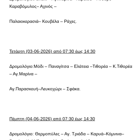
Καραβόμυλος– Αχινός –
Παλαιοκερασιά– Κουβέλα – Ράχες.
Τετάρτη (03-06-2026) από 07:30 έως 14:30
Δρομολόγιο:Μόδι – Παναγίτσα – Ελάτεια –Τιθορέα – Κ.Τιθορέα
– Αγ.Μαρίνα –
Αγ.Παρασκευή–Λευκοχώρι – Σφάκα.
Πέμπτη (04-06-2026) από 07:30 έως 14:30
Δρομολόγιο: Θερμοπύλες – Αγ. Τριάδα – Καρυά–Κόμνινα–