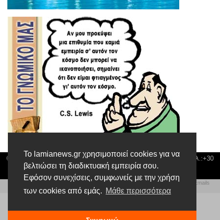
Το lamianews.gr χρησιμοποιεί cookies για να
© Lamia News | Διεύθυνση: Καποδιστρίου 3 ΤΚ-35132 ΛΑΜΙΑ | Τηλ.:+30
βελτιώσει τη διαδικτυακή εμπειρία σου.
22310 24300 |
news@lamianews.gr
Εφόσον συνεχίσεις, συμφωνείς με την χρήση
Πολιτική απορρήτου
|
Αίτηση Διαχείρισης Προσωπικών Δεδομένων
|
Πολιτική Emails
Δημιουργία της Ιστοσελίδας by
Web Technical Team
των cookies από εμάς.
Μάθε περισσότερα